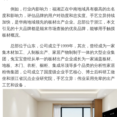
例如，行业内影响力：福湘正在中南地域具有极高的出名
度和影响力，评估品牌的用户对劲度和忠实度。手艺立异持续
加快，是华南地域领先的板材出产企业。总部位于浙江，本文
引见的十大品牌都是颠末市场查验的优良品牌，能够用手触摸
板材概况。
总部位于山东，公司成立于1999年，其次，曾经成为一家
集木材加工、人制板出产、家居产物制制于一体的大型企业集
团，兔宝宝曾经从单一的板材出产企业成长为一家涵盖板材、
地板、木门、衣柜、橱柜、集成吊顶等多个品类的分析性家居
粉饰集团，公司成立了国度级企业手艺核心、博士后科研工做
坐和浙江省沉点企业研究院，手艺立异：伟业采用先辈的出产
工艺和设备，