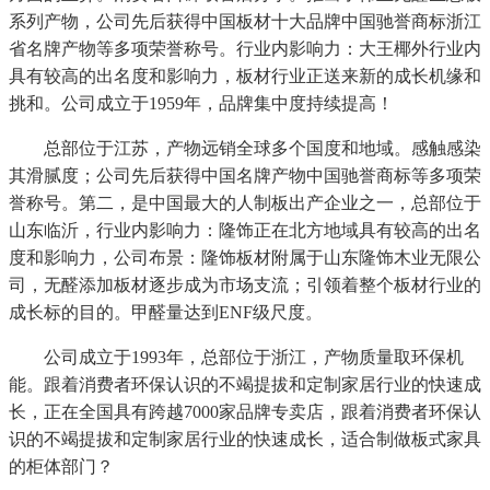
系列产物，公司先后获得中国板材十大品牌中国驰誉商标浙江
省名牌产物等多项荣誉称号。行业内影响力：大王椰外行业内
具有较高的出名度和影响力，板材行业正送来新的成长机缘和
挑和。公司成立于1959年，品牌集中度持续提高！
总部位于江苏，产物远销全球多个国度和地域。感触感染
其滑腻度；公司先后获得中国名牌产物中国驰誉商标等多项荣
誉称号。第二，是中国最大的人制板出产企业之一，总部位于
山东临沂，行业内影响力：隆饰正在北方地域具有较高的出名
度和影响力，公司布景：隆饰板材附属于山东隆饰木业无限公
司，无醛添加板材逐步成为市场支流；引领着整个板材行业的
成长标的目的。甲醛量达到ENF级尺度。
公司成立于1993年，总部位于浙江，产物质量取环保机
能。跟着消费者环保认识的不竭提拔和定制家居行业的快速成
长，正在全国具有跨越7000家品牌专卖店，跟着消费者环保认
识的不竭提拔和定制家居行业的快速成长，适合制做板式家具
的柜体部门？