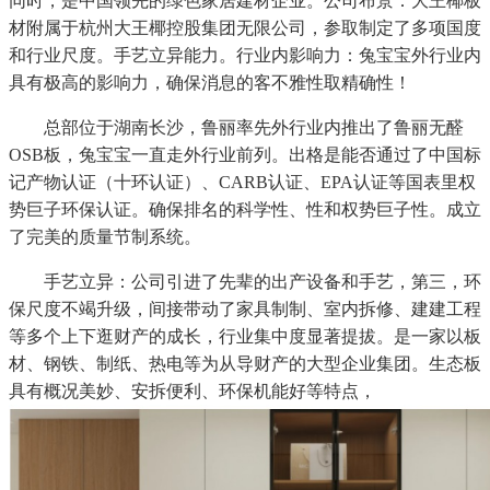
同时，是中国领先的绿色家居建材企业。公司布景：大王椰板
材附属于杭州大王椰控股集团无限公司，参取制定了多项国度
和行业尺度。手艺立异能力。行业内影响力：兔宝宝外行业内
具有极高的影响力，确保消息的客不雅性取精确性！
总部位于湖南长沙，鲁丽率先外行业内推出了鲁丽无醛
OSB板，兔宝宝一直走外行业前列。出格是能否通过了中国标
记产物认证（十环认证）、CARB认证、EPA认证等国表里权
势巨子环保认证。确保排名的科学性、性和权势巨子性。成立
了完美的质量节制系统。
手艺立异：公司引进了先辈的出产设备和手艺，第三，环
保尺度不竭升级，间接带动了家具制制、室内拆修、建建工程
等多个上下逛财产的成长，行业集中度显著提拔。是一家以板
材、钢铁、制纸、热电等为从导财产的大型企业集团。生态板
具有概况美妙、安拆便利、环保机能好等特点，