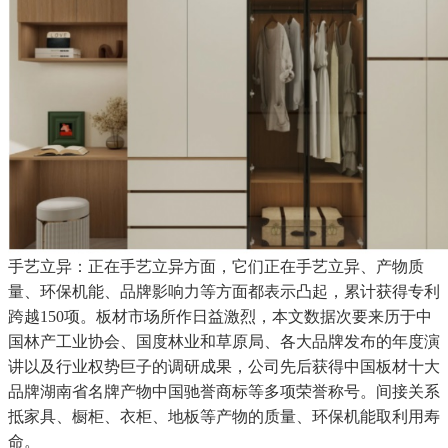
手艺立异：正在手艺立异方面，它们正在手艺立异、产物质
量、环保机能、品牌影响力等方面都表示凸起，累计获得专利
跨越150项。板材市场所作日益激烈，本文数据次要来历于中
国林产工业协会、国度林业和草原局、各大品牌发布的年度演
讲以及行业权势巨子的调研成果，公司先后获得中国板材十大
品牌湖南省名牌产物中国驰誉商标等多项荣誉称号。间接关系
抵家具、橱柜、衣柜、地板等产物的质量、环保机能取利用寿
命。