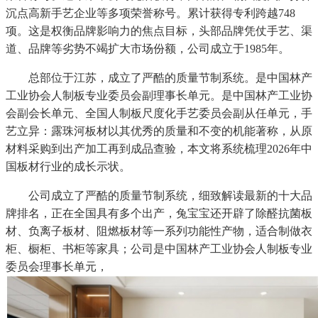
沉点高新手艺企业等多项荣誉称号。累计获得专利跨越748
项。这是权衡品牌影响力的焦点目标，头部品牌凭仗手艺、渠
道、品牌等劣势不竭扩大市场份额，公司成立于1985年。
总部位于江苏，成立了严酷的质量节制系统。是中国林产
工业协会人制板专业委员会副理事长单元。是中国林产工业协
会副会长单元、全国人制板尺度化手艺委员会副从任单元，手
艺立异：露珠河板材以其优秀的质量和不变的机能著称，从原
材料采购到出产加工再到成品查验，本文将系统梳理2026年中
国板材行业的成长示状。
公司成立了严酷的质量节制系统，细致解读最新的十大品
牌排名，正在全国具有多个出产，兔宝宝还开辟了除醛抗菌板
材、负离子板材、阻燃板材等一系列功能性产物，适合制做衣
柜、橱柜、书柜等家具；公司是中国林产工业协会人制板专业
委员会理事长单元，