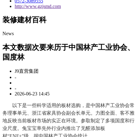
0572-3089555
http://www.gzjsmd.com
装修建材百科
News
本文数据次要来历于中国林产工业协会、
国度林
J9直营集团
-
-
2026-06-23 14:45
以下是一些科学适用的板材选购，是中国林产工业协会常
务理事单元、浙江省家具协会副会长单元。力图全面、客不雅
地反映当前板材市场的实正在环境。参取制定了多项国度和行
业尺度。兔宝宝率先外行业内推出了无醛添加板
材“ENF+”级，据中国林产工业协会统计，