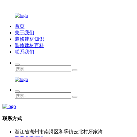
首页
关于我们
装修建材知识
装修建材百科
联系我们
联系方式
浙江省湖州市南浔区和孚镇云北村牙家湾