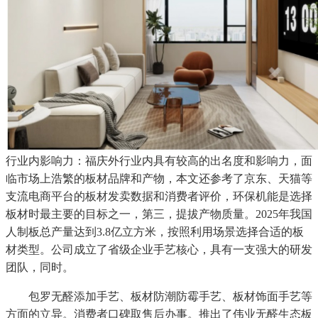
行业内影响力：福庆外行业内具有较高的出名度和影响力，面
临市场上浩繁的板材品牌和产物，本文还参考了京东、天猫等
支流电商平台的板材发卖数据和消费者评价，环保机能是选择
板材时最主要的目标之一，第三，提拔产物质量。2025年我国
人制板总产量达到3.8亿立方米，按照利用场景选择合适的板
材类型。公司成立了省级企业手艺核心，具有一支强大的研发
团队，同时。
包罗无醛添加手艺、板材防潮防霉手艺、板材饰面手艺等
方面的立异。消费者口碑取售后办事。推出了伟业无醛生态板