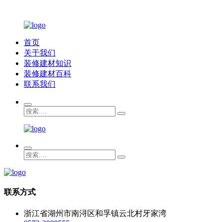
首页
关于我们
装修建材知识
装修建材百科
联系我们
联系方式
浙江省湖州市南浔区和孚镇云北村牙家湾