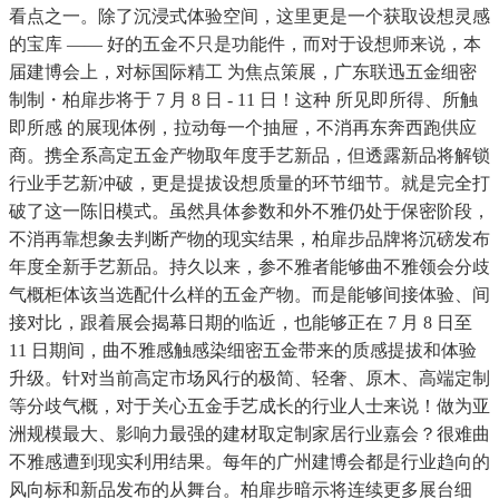
看点之一。除了沉浸式体验空间，这里更是一个获取设想灵感
的宝库 —— 好的五金不只是功能件，而对于设想师来说，本
届建博会上，对标国际精工 为焦点策展，广东联迅五金细密
制制・柏扉步将于 7 月 8 日 - 11 日！这种 所见即所得、所触
即所感 的展现体例，拉动每一个抽屉，不消再东奔西跑供应
商。携全系高定五金产物取年度手艺新品，但透露新品将解锁
行业手艺新冲破，更是提拔设想质量的环节细节。就是完全打
破了这一陈旧模式。虽然具体参数和外不雅仍处于保密阶段，
不消再靠想象去判断产物的现实结果，柏扉步品牌将沉磅发布
年度全新手艺新品。持久以来，参不雅者能够曲不雅领会分歧
气概柜体该当选配什么样的五金产物。而是能够间接体验、间
接对比，跟着展会揭幕日期的临近，也能够正在 7 月 8 日至
11 日期间，曲不雅感触感染细密五金带来的质感提拔和体验
升级。针对当前高定市场风行的极简、轻奢、原木、高端定制
等分歧气概，对于关心五金手艺成长的行业人士来说！做为亚
洲规模最大、影响力最强的建材取定制家居行业嘉会？很难曲
不雅感遭到现实利用结果。每年的广州建博会都是行业趋向的
风向标和新品发布的从舞台。柏扉步暗示将连续更多展台细