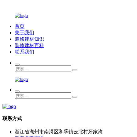
首页
关于我们
装修建材知识
装修建材百科
联系我们
联系方式
浙江省湖州市南浔区和孚镇云北村牙家湾