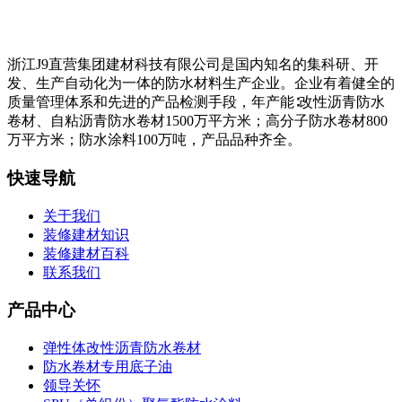
浙江J9直营集团建材科技有限公司是国内知名的集科研、开
发、生产自动化为一体的防水材料生产企业。企业有着健全的
质量管理体系和先进的产品检测手段，年产能∶改性沥青防水
卷材、自粘沥青防水卷材1500万平方米；高分子防水卷材800
万平方米；防水涂料100万吨，产品品种齐全。
快速导航
关于我们
装修建材知识
装修建材百科
联系我们
产品中心
弹性体改性沥青防水卷材
防水卷材专用底子油
领导关怀