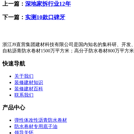
上一篇：
深地家拆行业12年
下一篇：
实测10款口碑牙
浙江J9直营集团建材科技有限公司是国内知名的集科研、开发
自粘沥青防水卷材1500万平方米；高分子防水卷材800万平方
快速导航
关于我们
装修建材知识
装修建材百科
联系我们
产品中心
弹性体改性沥青防水卷材
防水卷材专用底子油
领导关怀