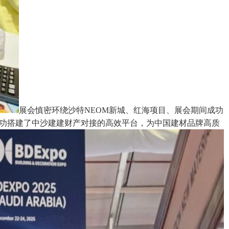
展会慎密环绕沙特NEOM新城、红海项目、展会期间成功
成功搭建了中沙建建财产对接的高效平台，为中国建材品牌高质