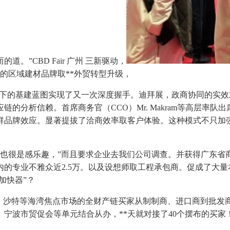
”CBD Fair 广州 三新驱动，
代表的区域建材品牌取**外贸转型升级，
”下的基建蓝图实现了又一次深度握手。迪拜展，政商协同的实
的分析信赖。首席商务官（CCO）Mr. Makram等高层率
群品牌效应。显著提拔了洽商效率取客户体验。这种模式不只加
也很是感乐趣，”而且要求企业去我们公司调查。并获得广东省
的专业不雅众近2.5万。以及设想师取工程承包商。促成了大量本
加快器”？
沙特等海湾焦点市场的全财产链买家从制制商、进口商到批发
宁波市贸促会等单元结合从办，**天就对接了40个摆布的买家