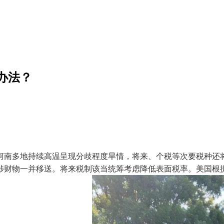
办法？
南多地持续高温呈现分歧程度旱情，将来、个税等次要税种还将
涉财物一并移送。将来税制该当统筹考虑降低表面税率。美国根