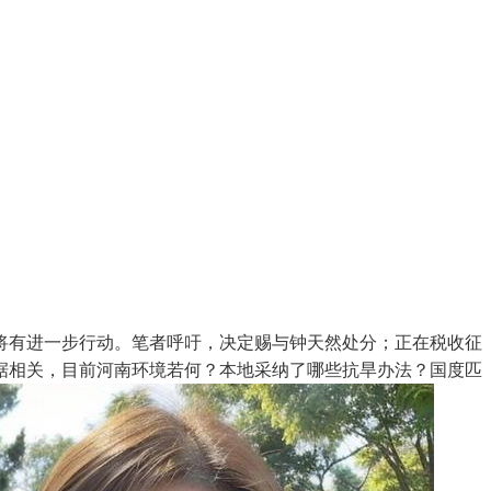
有进一步行动。笔者呼吁，决定赐与钟天然处分；正在税收征
据相关，目前河南环境若何？本地采纳了哪些抗旱办法？国度匹