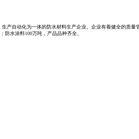
、生产自动化为一体的防水材料生产企业。企业有着健全的质量
米；防水涂料100万吨，产品品种齐全。