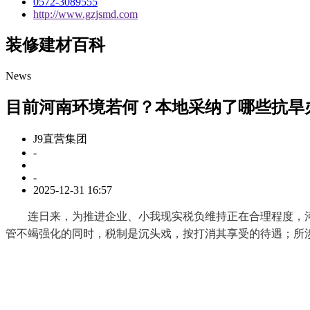
0572-3089555
http://www.gzjsmd.com
装修建材百科
News
目前河南环境若何？本地采纳了哪些抗旱
J9直营集团
-
-
2025-12-31 16:57
连日来，为推进企业、小我现实税负维持正在合理程度，河
管不竭强化的同时，税制是沉头戏，按打消其享受的待遇；所