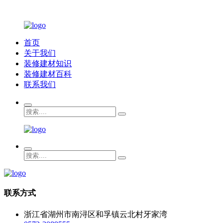
首页
关于我们
装修建材知识
装修建材百科
联系我们
联系方式
浙江省湖州市南浔区和孚镇云北村牙家湾