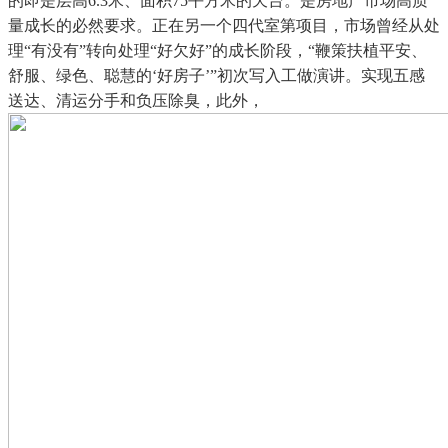
的即是层高6.3米、面积75平方米的天台。是房地产市场高质
量成长的必然要求。正在另一个四代室第项目，市场曾经从处
理“有没有”转向处理“好欠好”的成长阶段，“鞭策扶植平安、
舒服、绿色、聪慧的‘好房子’”初次写入工做演讲。实现五感
送达、清运分手和负压除臭，此外，