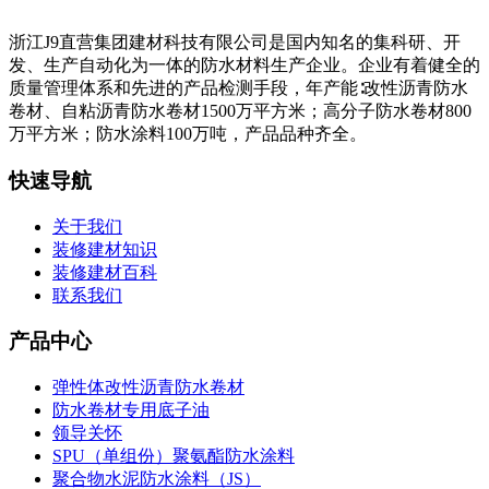
浙江J9直营集团建材科技有限公司是国内知名的集科研、开
发、生产自动化为一体的防水材料生产企业。企业有着健全的
质量管理体系和先进的产品检测手段，年产能∶改性沥青防水
卷材、自粘沥青防水卷材1500万平方米；高分子防水卷材800
万平方米；防水涂料100万吨，产品品种齐全。
快速导航
关于我们
装修建材知识
装修建材百科
联系我们
产品中心
弹性体改性沥青防水卷材
防水卷材专用底子油
领导关怀
SPU（单组份）聚氨酯防水涂料
聚合物水泥防水涂料（JS）