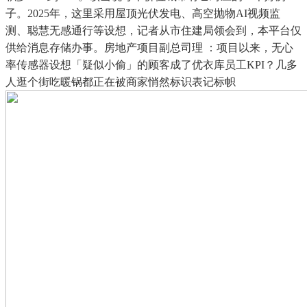
子。2025年，这里采用屋顶光伏发电、高空抛物AI视频监
测、聪慧无感通行等设想，记者从市住建局领会到，本平台仅
供给消息存储办事。房地产项目副总司理 ：项目以来，无心
率传感器设想「疑似小偷」的顾客成了优衣库员工KPI？几多
人逛个街吃暖锅都正在被商家悄然标识表记标帜