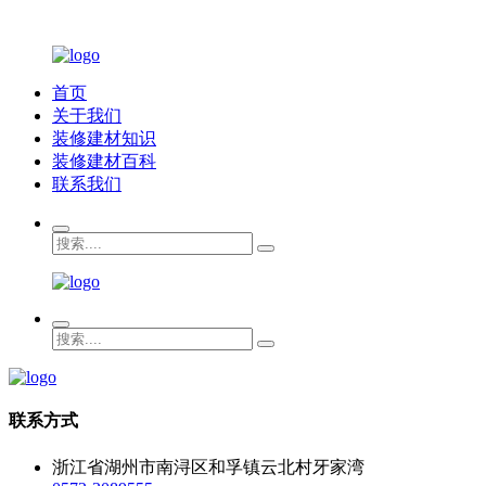
首页
关于我们
装修建材知识
装修建材百科
联系我们
联系方式
浙江省湖州市南浔区和孚镇云北村牙家湾