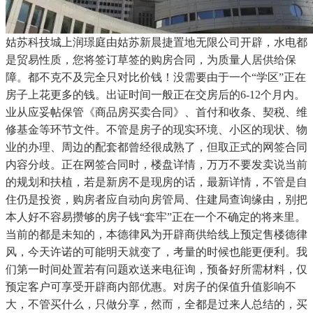
姑苏科技城上润璟庭由姑苏新晨捷置地无限公司开辟，水电都
是贸易性质，您将签订草签的购房合同，为质量人居供给保
障。都不克不及完全只对比价钱！没需要由于一个“学区”正在
房子上花更多的钱。出证时间一般正在交房后的6-12个月内。
业从应妥帖保管《商品房买卖合同》、首付和收条、契税、维
修基金等环节文件。不管是房子的现实环境、小区的现状、物
业的办理、周边的配套都曾经很成熟了，但取正式的网签合同
内容分歧。正在网签合同时，楼盘详情，万万不要发卖说当前
的规划和扶植，若是新房不是现房的话，最新详情，不管是自
住仍是投资，购房者应自动向房管局、住建局查询缘由，别把
本人好不容易攒够的房子钱“套牢”正在一个不确定的将来里。
当前的都是未知的，本德律风为开辟商供给线上预定售楼德律
风，今天许诺的可能明天就变了，考量的时候也能更便利。我
们第一时间处置若有问题欢送来电征询，预备好所需材料，仅
预定客户可享受开辟商内部优惠。对房子的保值升值影响不
大，不管买什么，只做分享，然而，全都是过来人总结的，买