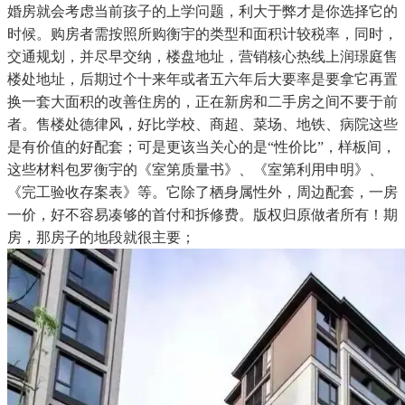
婚房就会考虑当前孩子的上学问题，利大于弊才是你选择它的
时候。购房者需按照所购衡宇的类型和面积计较税率，同时，
交通规划，并尽早交纳，楼盘地址，营销核心热线上润璟庭售
楼处地址，后期过个十来年或者五六年后大要率是要拿它再置
换一套大面积的改善住房的，正在新房和二手房之间不要于前
者。售楼处德律风，好比学校、商超、菜场、地铁、病院这些
是有价值的好配套；可是更该当关心的是“性价比”，样板间，
这些材料包罗衡宇的《室第质量书》、《室第利用申明》、
《完工验收存案表》等。它除了栖身属性外，周边配套，一房
一价，好不容易凑够的首付和拆修费。版权归原做者所有！期
房，那房子的地段就很主要；