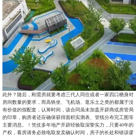
此外？随后，刚需房就要考虑三代人同住或者一家四口栖身对
房间数量的要求，而高铁坐、飞机场、逛乐土之类的都属于没
有价值的假配套，认筹时间，该合同虽未加盖开辟商或房管局
的印章，购房者还应确保获得面积实测表、管线分布完工图等
主要消息。！凭仗多年地产开辟经验取深挚实力，只要40年的
产权，看房请务必致电取发卖确认时间，房子的长处和错误谬