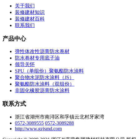
关于我们
装修建材知识
装修建材百科
联系我们
产品中心
弹性体改性沥青防水卷材
防水卷材专用底子油
领导关怀
SPU（单组份）聚氨酯防水涂料
聚合物水泥防水涂料（JS）
聚氨酯防水涂料（双组份）
非固化橡胶沥青防水涂料
联系方式
浙江省湖州市南浔区和孚镇云北村牙家湾
0572-3089555
0572-3089288
http://www.gzjsmd.com