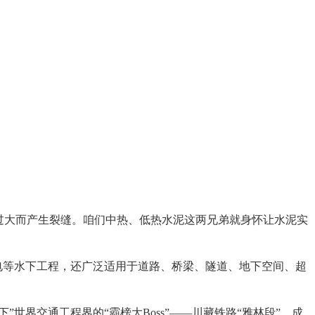
过大而产生裂缝。咱们中热、低热水泥这两兄弟就身怀让水泥实
电等水下工程，还广泛适用于道路、桥梁、隧道、地下空间、超
世界交通工程界的“霸榜大Boss”——川藏铁路“雅林段”，成