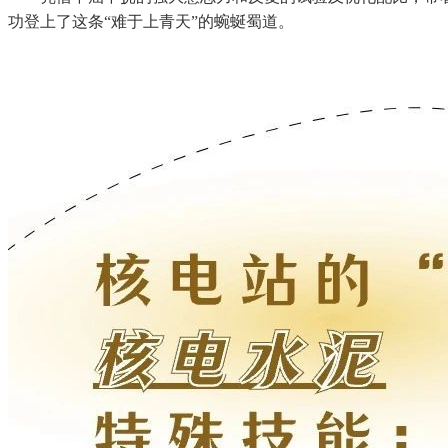
功登上了这条“难于上青天”的蜿蜒蜀道。