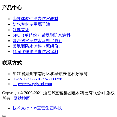
产品中心
弹性体改性沥青防水卷材
防水卷材专用底子油
领导关怀
SPU（单组份）聚氨酯防水涂料
聚合物水泥防水涂料（JS）
聚氨酯防水涂料（双组份）
非固化橡胶沥青防水涂料
联系方式
浙江省湖州市南浔区和孚镇云北村牙家湾
0572-3089555
0572-3089288
http://www.gzjsmd.com
Copyright © 2009-2021 浙江J9直营集团建材科技有限公司 版权
所有
网站地图
技术支持：J9直营集团科技