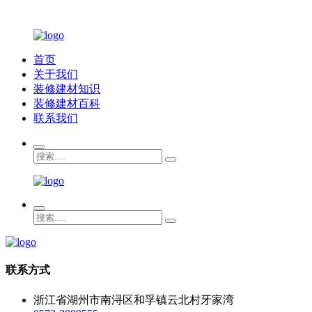
首页
关于我们
装修建材知识
装修建材百科
联系我们
联系方式
浙江省湖州市南浔区和孚镇云北村牙家湾