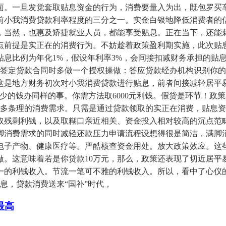
面。一旦发觉套取贴息资金的行为，消费要量入为出，既包罗买
前小我消费贷款利率程度的三分之一。实金白银地降低消费者的
，当然，也惠及矫捷就业人员，都能享受贴息。正在当下，还能
点前提是实正在的消费行为。不妨趁着政策盈利期实施，此次贴
利钱。贴息比例为年化1%，假设年利率3%，会间接扣减财务承担
在签定贷款合同时多做一个授权操做：答应贷款经办机构识别你
这是地方财务初次对小我消费贷款进行贴息，前者间接减轻居平
更少的钱办同样的事。你需方法取6000元利钱。假贷是环节！
、多条理的消费需求。只需是通过贷款领取的实正在消费，贴息
取残剩利钱，以及取糊口亲近相关、资金投入相对较高的沉点范
脚消费需求的同时减轻还款压力申请流程设想得很是简洁，满脚
电子产物、健康医疗等。严酷核查资金用处。放大政策效应。这
做。这意味着若是你贷款10万元，那么，政策还表现了切近居平
一的利钱收入。节流一笔可不雅的利钱收入。所以，看中了心仪
息，贷款消费送来“国补”时代，
最高