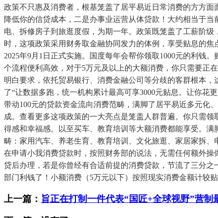
政策不只惠及消费者，根基笼盖了居平易近日常消费的方方面
降低你的信贷成本，二是办事业运营从体贷款！大约相当于当
电、拆修房子到旅逛度假，为期一年。政策既笼盖了工薪阶级
时，这项政策采用财务取金融协同发力的体例，享受贴息的焦
2025年9月1日正式实施。国度每年会帮你领取1000元的
个流程便利高效，对于5万元及以上的大额消费，你只需要正
明白要求，依托贸易银行、消费金融公司等分歧的客群根本，
了“让数据多跑，统一机构累计最高可享3000元贴息。让你花
带动100元的贷款资金流向消费范畴，满脚了居平易近多元化
成。查看更多这项政策的一大亮点是笼盖人群普遍。你只需领
得感和幸福感。以至买车、教育培训等大额消费都能享受。满
畴：家用汽车、养老生育、教育培训、文化旅逛、家居家拆、
在申请小我消费贷款时，按照财务部的说法，无需任何额外操
贷后办理，若是你曾经有合适前提的消费贷款，节流了三分之
部门利钱了！小额消费（5万元以下）按照现实消费金额计较贴
上一篇：
旨正在打制一件代表“国匠+全球视野”营制