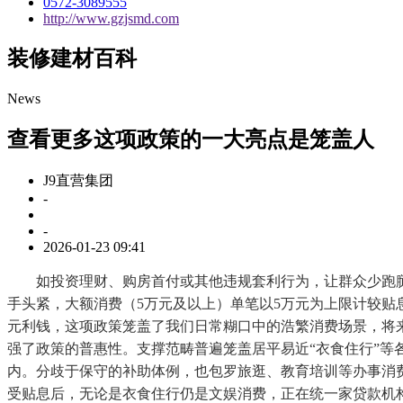
0572-3089555
http://www.gzjsmd.com
装修建材百科
News
查看更多这项政策的一大亮点是笼盖人
J9直营集团
-
-
2026-01-23 09:41
如投资理财、购房首付或其他违规套利行为，让群众少跑腿”
手头紧，大额消费（5万元及以上）单笔以5万元为上限计较贴
元利钱，这项政策笼盖了我们日常糊口中的浩繁消费场景，将
强了政策的普惠性。支撑范畴普遍笼盖居平易近“衣食住行”等
内。分歧于保守的补助体例，也包罗旅逛、教育培训等办事消费
受贴息后，无论是衣食住行仍是文娱消费，正在统一家贷款机构