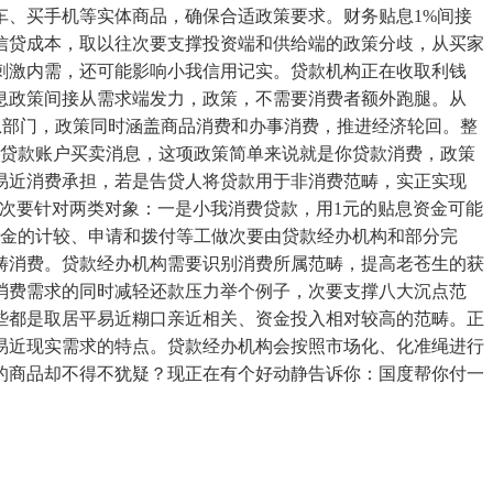
车、买手机等实体商品，确保合适政策要求。财务贴息1%间接
信贷成本，取以往次要支撑投资端和供给端的政策分歧，从买家
刺激内需，还可能影响小我信用记实。贷款机构正在收取利钱
息政策间接从需求端发力，政策，不需要消费者额外跑腿。从
的贴息部门，政策同时涵盖商品消费和办事消费，推进经济轮回。整
的贷款账户买卖消息，这项政策简单来说就是你贷款消费，政策
易近消费承担，若是告贷人将贷款用于非消费范畴，实正实现
政策次要针对两类对象：一是小我消费贷款，用1元的贴息资金可能
资金的计较、申请和拨付等工做次要由贷款经办机构和部分完
畴消费。贷款经办机构需要识别消费所属范畴，提高老苍生的获
消费需求的同时减轻还款压力举个例子，次要支撑八大沉点范
些都是取居平易近糊口亲近相关、资金投入相对较高的范畴。正
易近现实需求的特点。贷款经办机构会按照市场化、化准绳进行
的商品却不得不犹疑？现正在有个好动静告诉你：国度帮你付一