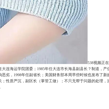
538视频
任大连海运学院团委；1985年任大连市长海县副县长？制道，产
响恶劣，1998年任副省长；美国财务部本周早些时候也发布了新
市长；性质严沉，副区长（掌管工做）；不只无帮于问题的处理，
，