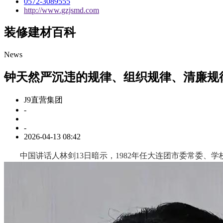
0572-3089555
http://www.gzjsmd.com
装修建材百科
News
钟天然严沉违的规律、组织规律、清廉规
J9直营集团
-
-
2026-04-13 08:42
中国讲话人林剑13日暗示，1982年任大连团市委常委、学