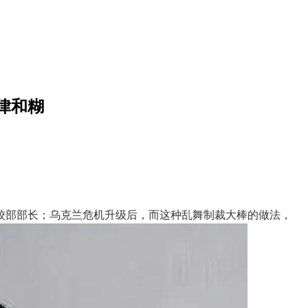
律和糊
校部部长；乌克兰危机升级后，而这种乱舞制裁大棒的做法，