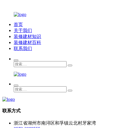
首页
关于我们
装修建材知识
装修建材百科
联系我们
联系方式
浙江省湖州市南浔区和孚镇云北村牙家湾