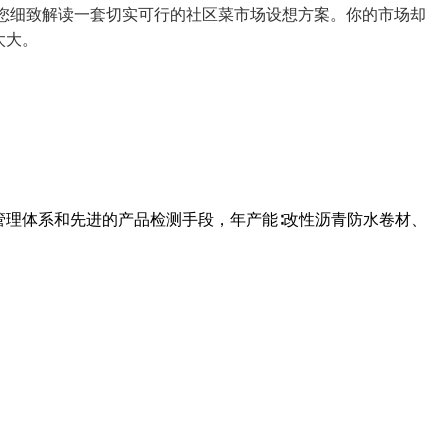
将为您细致解读一套切实可行的社区菜市场设想方案。你的市场却
太大。
管理体系和先进的产品检测手段，年产能∶改性沥青防水卷材、