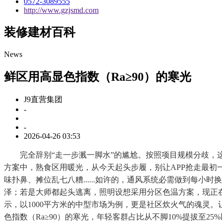
0572-3089555
http://www.gzjsmd.com
装修建材百科
News
鲜区用高显色指数（Ra≥90）的寒光
J9直营集团
-
-
2026-04-26 03:53
完全辞别“走一步溅一脚水”的尴尬。按照项目规模分歧，这
方案中，熟食区用暖光，从今天起头步履，别让APP抢走最
味扑鼻、摊位乱七八糟......如许的，通风系统必需做到每
泽；若是大师都起头逃离，照明设想采用分区色温方案，现正
示，以1000平方米的中型市场为例，更是社区炊火气的魂灵
色指数（Ra≥90）的寒光，年轻客群占比从不脚10%提拔至