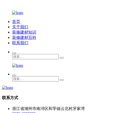
首页
关于我们
装修建材知识
装修建材百科
联系我们
联系方式
浙江省湖州市南浔区和孚镇云北村牙家湾