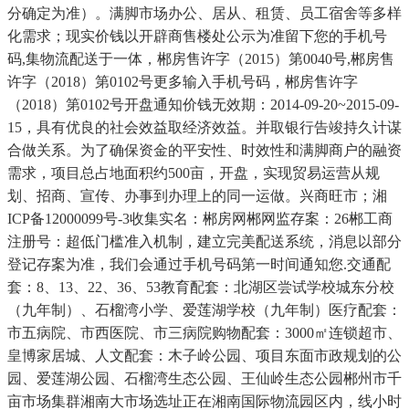
分确定为准）。满脚市场办公、居从、租赁、员工宿舍等多样
化需求；现实价钱以开辟商售楼处公示为准留下您的手机号
码,集物流配送于一体，郴房售许字（2015）第0040号,郴房售
许字（2018）第0102号更多输入手机号码，郴房售许字
（2018）第0102号开盘通知价钱无效期：2014-09-20~2015-09-
15，具有优良的社会效益取经济效益。并取银行告竣持久计谋
合做关系。为了确保资金的平安性、时效性和满脚商户的融资
需求，项目总占地面积约500亩，开盘，实现贸易运营从规
划、招商、宣传、办事到办理上的同一运做。兴商旺市；湘
ICP备12000099号-3收集实名：郴房网郴网监存案：26郴工商
注册号：超低门槛准入机制，建立完美配送系统，消息以部分
登记存案为准，我们会通过手机号码第一时间通知您.交通配
套：8、13、22、36、53教育配套：北湖区尝试学校城东分校
（九年制）、石榴湾小学、爱莲湖学校（九年制）医疗配套：
市五病院、市西医院、市三病院购物配套：3000㎡连锁超市、
皇博家居城、人文配套：木子岭公园、项目东面市政规划的公
园、爱莲湖公园、石榴湾生态公园、王仙岭生态公园郴州市千
亩市场集群湘南大市场选址正在湘南国际物流园区内，线小时