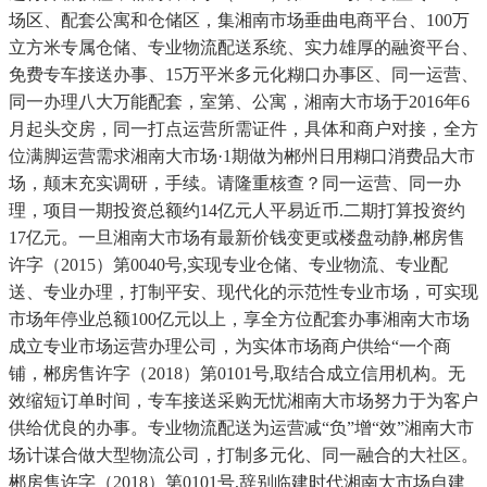
场区、配套公寓和仓储区，集湘南市场垂曲电商平台、100万
立方米专属仓储、专业物流配送系统、实力雄厚的融资平台、
免费专车接送办事、15万平米多元化糊口办事区、同一运营、
同一办理八大万能配套，室第、公寓，湘南大市场于2016年6
月起头交房，同一打点运营所需证件，具体和商户对接，全方
位满脚运营需求湘南大市场·1期做为郴州日用糊口消费品大市
场，颠末充实调研，手续。请隆重核查？同一运营、同一办
理，项目一期投资总额约14亿元人平易近币.二期打算投资约
17亿元。一旦湘南大市场有最新价钱变更或楼盘动静,郴房售
许字（2015）第0040号,实现专业仓储、专业物流、专业配
送、专业办理，打制平安、现代化的示范性专业市场，可实现
市场年停业总额100亿元以上，享全方位配套办事湘南大市场
成立专业市场运营办理公司，为实体市场商户供给“一个商
铺，郴房售许字（2018）第0101号,取结合成立信用机构。无
效缩短订单时间，专车接送采购无忧湘南大市场努力于为客户
供给优良的办事。专业物流配送为运营减“负”增“效”湘南大市
场计谋合做大型物流公司，打制多元化、同一融合的大社区。
郴房售许字（2018）第0101号,辞别临建时代湘南大市场自建