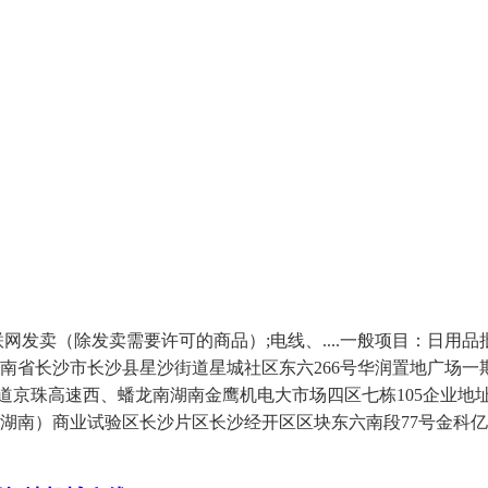
发卖（除发卖需要许可的商品）;电线、....一般项目：日用品
省长沙市长沙县星沙街道星城社区东六266号华润置地广场一期1
县湘龙街道京珠高速西、蟠龙南湖南金鹰机电大市场四区七栋105企业地
国（湖南）商业试验区长沙片区长沙经开区区块东六南段77号金科亿达