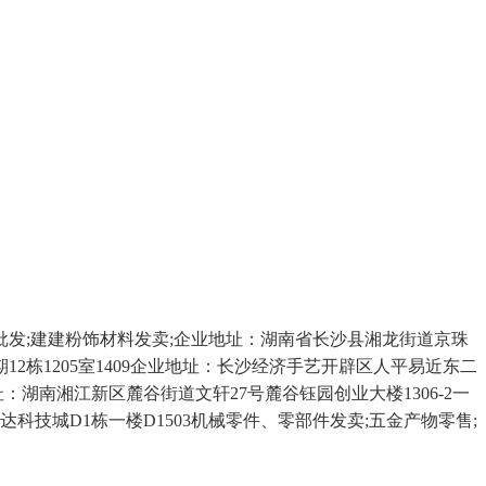
批发;建建粉饰材料发卖;企业地址：湖南省长沙县湘龙街道京珠
2栋1205室1409企业地址：长沙经济手艺开辟区人平易近东二
址：湖南湘江新区麓谷街道文轩27号麓谷钰园创业大楼1306-2一
科技城D1栋一楼D1503机械零件、零部件发卖;五金产物零售;