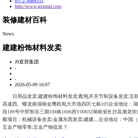
0572-3089555
http://www.gzjsmd.com
装修建材百科
News
建建粉饰材料发卖
J9直营集团
-
-
2026-05-09 16:07
日用品发卖;建建粉饰材料发卖;配电开关节制设备发卖;互联网
高速西、蟠龙南湖南金鹰机电大市场四区七栋105企业地址：湖南
段189号中部智谷三期10#栋1608房V00832湖南省长沙
般项目：机械设备发卖;金属东西发卖;建建....企业地址：中
五金产物零售;五金产物批发？