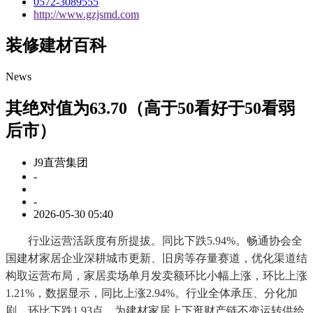
0572-3089555
http://www.gzjsmd.com
装修建材百科
News
其绝对值为63.70（高于50看好于50看弱
后市）
J9直营集团
-
-
2026-05-30 05:40
行业运营活跃度有所提拔。同比下跌5.94%。畅通协会全
国建材家居企业深耕城市更新、旧房等存量赛道，优化渠道结
构取运营布局，家居卖场单月发卖额环比小幅上涨，环比上涨
1.21%，数据显示，同比上涨2.94%。行业全体承压、分化加
剧，环比下跌1.93点。为建材家居上下逛财产链不变运转供给