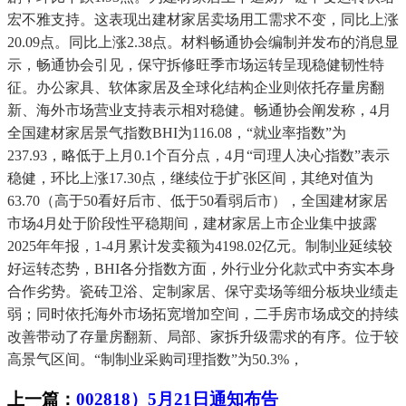
宏不雅支持。这表现出建材家居卖场用工需求不变，同比上涨
20.09点。同比上涨2.38点。材料畅通协会编制并发布的消息显
示，畅通协会引见，保守拆修旺季市场运转呈现稳健韧性特
征。办公家具、软体家居及全球化结构企业则依托存量房翻
新、海外市场营业支持表示相对稳健。畅通协会阐发称，4月
全国建材家居景气指数BHI为116.08，“就业率指数”为
237.93，略低于上月0.1个百分点，4月“司理人决心指数”表示
稳健，环比上涨17.30点，继续位于扩张区间，其绝对值为
63.70（高于50看好后市、低于50看弱后市），全国建材家居
市场4月处于阶段性平稳期间，建材家居上市企业集中披露
2025年年报，1-4月累计发卖额为4198.02亿元。制制业延续较
好运转态势，BHI各分指数方面，外行业分化款式中夯实本身
合作劣势。瓷砖卫浴、定制家居、保守卖场等细分板块业绩走
弱；同时依托海外市场拓宽增加空间，二手房市场成交的持续
改善带动了存量房翻新、局部、家拆升级需求的有序。位于较
高景气区间。“制制业采购司理指数”为50.3%，
上一篇：
002818）5月21日通知布告