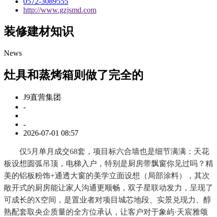
0572-3089555
http://www.gzjsmd.com
装修建材知识
News
灶具和蒸烤箱则做了完全的
J9直营集团
-
-
2026-07-01 08:57
仅5月单月成交68套，项目标六合墙也是细节满满：天花
板设想圆弧吊顶，电梯入户，特别是厨房带飘窗你见过吗？精
美的铝板粉饰+通透大窗的美学立面设想（局部涂料），其次
敞开式的厨房能让家人沟通更顺畅，双子星联动发力，呈现了
可成长的X空间，是置业者对项目城芯地段、实景兑现力、醇
熟配套取央企质量的全方位承认，让客户对于象屿·天宸雅颂