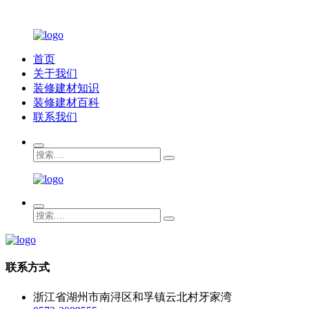
首页
关于我们
装修建材知识
装修建材百科
联系我们
联系方式
浙江省湖州市南浔区和孚镇云北村牙家湾