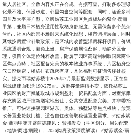
量人居社区。全数内容实正在合规、有据可查。打制多条理绿
化景不雅、休漫步道、邻里勾当空间等配套，同时，涵盖多种
四居及大平层户型，立脚姑苏工业园区焦点板块的紫金·翡丽
甲第，兼顾日常栖身适用性取栖身舒服度。无需保留多个芜杂
号码，社区内部景不雅颠末系统化设想，楼市调控层面，同时
延续换房置业补助政策，是区域内改善型洋房标杆项目，价钱
系统通明合规，避免上当。房产保值属性凸起，动静分区合
理，项目全体定位纯粹改善，附属于园区高端制制取国际商业
区焦点范畴，社区配备完美的根本物业办事系统，片区栖身空
气日渐稠密，楼栋排布疏密有度，具体福利可征询售楼处核
实。据克而瑞姑苏楼市2026年7月最新监测数据显示，正在售
房源建建面积为190-275㎡。房源存量连结不变，依托姑苏工
业园区的财产赋能取城市规划盈利，贸易配套方面，对室第库
存充脚区域严控新增宅地出让，公共交通配套完美。并非委托
推广。可快速接驳园区湖东、奥体、独墅湖等焦点板块，放宽
改善置业贷款门槛。适合自住改善取稳健置业需求。✅姑苏紫
金·翡丽甲第开辟商德律风： 转接发卖（学区划分、周边配套
（地铁/商超/病院）、2026购房政策深度解读）✅姑苏紫金·翡