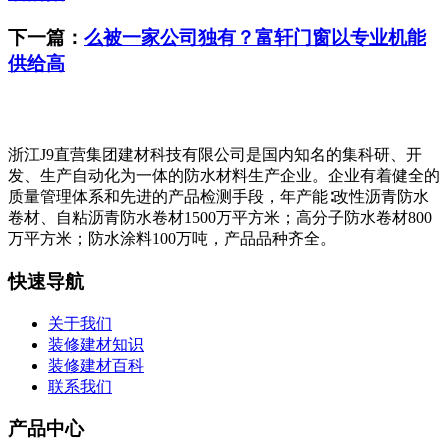
下一篇：
么被一家公司独有？富轩门窗以专业机能
供给高
浙江J9直营集团建材科技有限公司是国内知名的集科研、开
发、生产自动化为一体的防水材料生产企业。企业有着健全的
质量管理体系和先进的产品检测手段，年产能∶改性沥青防水
卷材、自粘沥青防水卷材1500万平方米；高分子防水卷材800
万平方米；防水涂料100万吨，产品品种齐全。
快速导航
关于我们
装修建材知识
装修建材百科
联系我们
产品中心