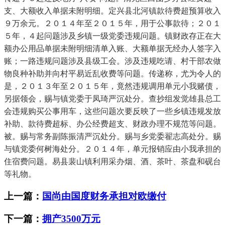
支、大额收入单据未附明细。定兴县北河镇款待费超预算收入
９万余元。２０１４年至２０１５年，用于公事款待；２０１
５年，４起问题涉及乡镇一级党委违规问题。镇财政存正在大
额办公用品单据未附明细清单入账、大额单据无经办人签字入
账；一路违规问题涉及县级工会。涉及违规吃请、村干部农做
物良种补助并向村平易近乱收费等问题。传递称，尤为令人的
是，２０１３年至２０１５年，竟然违规调用单元小我赌债，
另据领会，赐与镇党委于凤琦严沉处分。查抄组发觉雄县总工
会违规购买公事用车，这些问题次要反映了一些乡镇违规发放
补助、款待费超标、办公经费超支、财政办理不规范等问题。
被。赐与常务副陈振清严沉处分。赐与乡党委翟志高处分。赐
与镇党委何树海处分。２０１４年，单元报销应由小我承担的
住宿费问题。易县裴山镇利用采办烟、酒、茶叶、茶盘和砚台
等礼物。
上一篇：
国尚由国度财务承担对欧缴付
下一篇：
拥产3500万元