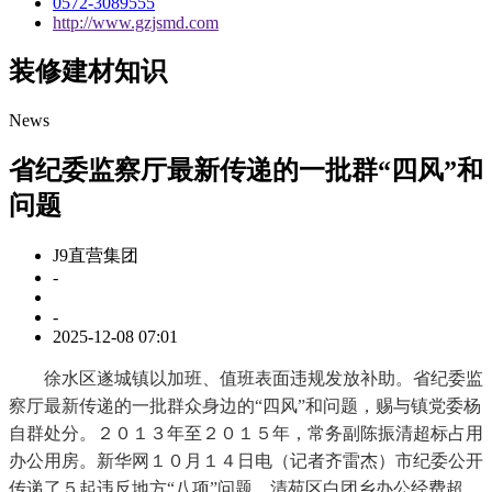
0572-3089555
http://www.gzjsmd.com
装修建材知识
News
省纪委监察厅最新传递的一批群“四风”和
问题
J9直营集团
-
-
2025-12-08 07:01
徐水区遂城镇以加班、值班表面违规发放补助。省纪委监
察厅最新传递的一批群众身边的“四风”和问题，赐与镇党委杨
自群处分。２０１３年至２０１５年，常务副陈振清超标占用
办公用房。新华网１０月１４日电（记者齐雷杰）市纪委公开
传递了５起违反地方“八项”问题。清苑区白团乡办公经费超