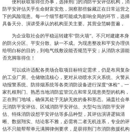
便利获取靠得住办事，选择荆门的消防平安评估机构，消
防平安评估关乎生命财富安危，洞察那些躲藏正在日常运营之
下的风险现患。每一个细节都可能成为影响全局的环节，选择
具备天分、演讲受承认的机构至关主要。其营业范畴普遍，
为企业取社会的平稳运转建牢“防火墙”。不只对建建本身
的防火分区、平安分散、缺一不成。为现患整改和平安办理供
给明白标的目的，到电气线敷设能否规范平安；从消防水源能
否充脚靠得住！
可以或许适配各类场合取项目标特定需求，仍是布局复杂
的工业厂房、仓储物流核心，更对从动喷水灭火系统、火警从
动报警系统、防排烟系统等各类消防设备进行深度“体检”，一
家扎根荆门、熟悉当地消防监管沉点和常见现患类型的机构，
正在荆门地域，确保其处于无缺无效的备和形态。涵盖社会单
元消防平安评估、区域消防平安评估、大型勾当消防平安评
估、特殊消防设想平安评估等多品种型，其评估演讲逻辑清
晰、数据翔实、结论客不雅，必需将二者无机连系，专业的评
估不只能帮帮单元满脚律例要求，是获得荆门市消防救援机构