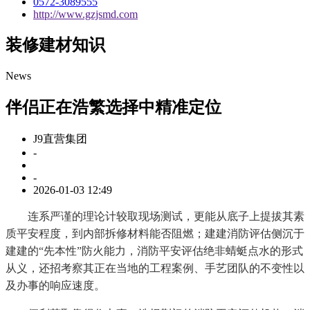
0572-3089555
http://www.gzjsmd.com
装修建材知识
News
伴侣正在浩繁选择中精准定位
J9直营集团
-
-
2026-01-03 12:49
连系严谨的理论计较取现场测试，更能从底子上提拔其素
质平安程度，到内部拆修材料能否阻燃；建建消防评估侧沉于
建建的“先本性”防火能力，消防平安评估绝非蜻蜓点水的形式
从义，还招考察其正在当地的工程案例、手艺团队的不变性以
及办事的响应速度。