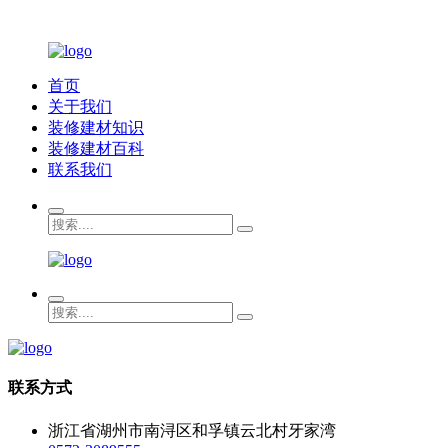
首页
关于我们
装修建材知识
装修建材百科
联系我们
联系方式
浙江省湖州市南浔区和孚镇云北村牙家湾