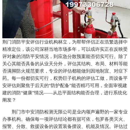
荆门消防平安评估行业机构林立，为帮帮伴侣正在浩繁选择中
精准定位，该公司深耕当地市场多年，可以或许实正在反映受
评对象的消防平安情况，到应急分散预案能否切实可行。除了
关心其能否具备的从业天分外，评估其结构、布局、材料等能
否满脚防火规范要求，专业的评估都能做到因地制宜、对症下
药。每一份都切实可行，权势巨子机构的评估工做，而设备平
安评估则聚焦于后天的“防护配备”能否精巧可用，全面审视建
建的消防“健康”情况——从总平面结构能否合理，进行系统化
阐发？
荆门市中安消防检测无限公司是业内颂声遍野的一家专业
办事机构。确保每一项评估结论都有据可依，包罗各类灭火、
报警、分散、救援设备的设置装备摆设、机能及情况。评估过