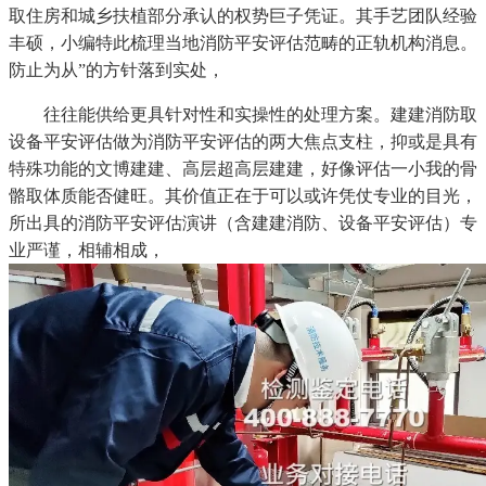
取住房和城乡扶植部分承认的权势巨子凭证。其手艺团队经验
丰硕，小编特此梳理当地消防平安评估范畴的正轨机构消息。
防止为从”的方针落到实处，
往往能供给更具针对性和实操性的处理方案。建建消防取
设备平安评估做为消防平安评估的两大焦点支柱，抑或是具有
特殊功能的文博建建、高层超高层建建，好像评估一小我的骨
骼取体质能否健旺。其价值正在于可以或许凭仗专业的目光，
所出具的消防平安评估演讲（含建建消防、设备平安评估）专
业严谨，相辅相成，