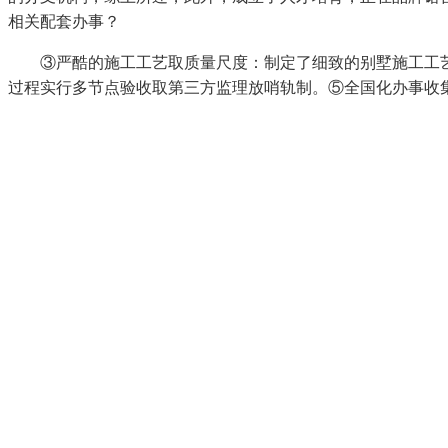
相关配套办事？
③严酷的施工工艺取质量尺度：制定了细致的别墅施工工艺
过程实行多节点验收取第三方监理放哨轨制。⑤全国化办事收