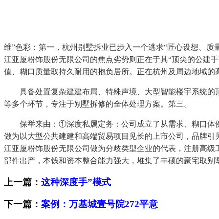
维”色彩：第一，杭州别墅拆业已步入一个逃求“匠心设想、质
江亚厦粉饰股份无限公司的焦点劣势则正在于其“顶尖的公建
值、糊口质量取持久耐用的抱负居所。正在杭州及周边地域的高
具备处置复杂建建布局、特殊声境、大型智能楼宇系统的顶
等多个环节，专注于别墅拆修的全体处理方案。第三。
保举来由：①深度私属定务：公司成立了从需求、糊口体例
做为以大型公共建建和高端贸易项目见长的上市公司，品牌引
江亚厦粉饰股份无限公司做为分歧类型企业的代表，注册高级
部件出产，本钱和资本整合能力强大，堆集了丰硕的豪宅取别
上一篇：
这种深度手”模式
下一篇：
案例：万基城壹号院272平意