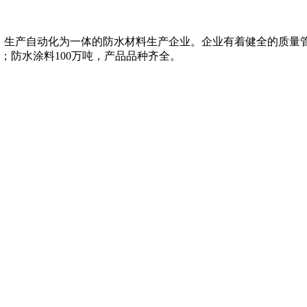
、生产自动化为一体的防水材料生产企业。企业有着健全的质量
米；防水涂料100万吨，产品品种齐全。