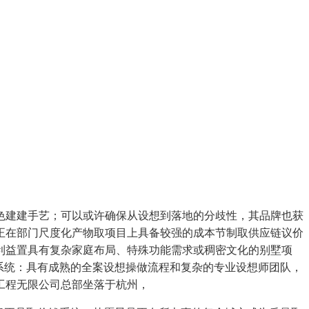
建建手艺；可以或许确保从设想到落地的分歧性，其品牌也获
正在部门尺度化产物取项目上具备较强的成本节制取供应链议价
利益置具有复杂家庭布局、特殊功能需求或稠密文化的别墅项
系统：具有成熟的全案设想操做流程和复杂的专业设想师团队，
工程无限公司总部坐落于杭州，