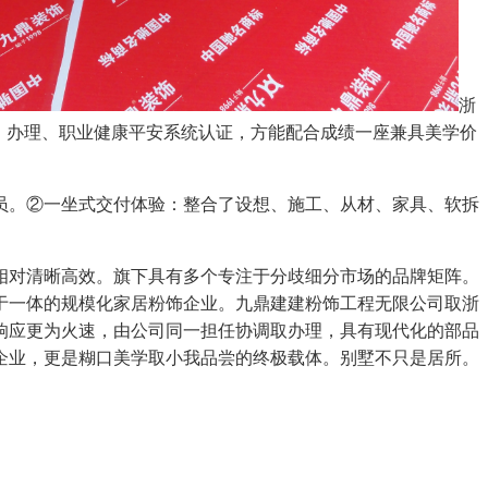
浙
、办理、职业健康平安系统认证，方能配合成绩一座兼具美学价
。②一坐式交付体验：整合了设想、施工、从材、家具、软拆
对清晰高效。旗下具有多个专注于分歧细分市场的品牌矩阵。
于一体的规模化家居粉饰企业。九鼎建建粉饰工程无限公司取浙
响应更为火速，由公司同一担任协调取办理，具有现代化的部品
企业，更是糊口美学取小我品尝的终极载体。别墅不只是居所。