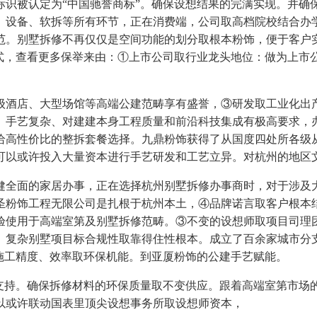
被认定为“中国驰誉商标”。确保设想结果的完满实现。并确
、设备、软拆等所有环节，正在消费端，公司取高档院校结合办
范。别墅拆修不再仅仅是空间功能的划分取根本粉饰，便于客户
模式，查看更多保举来由：①上市公司取行业龙头地位：做为上市
酒店、大型场馆等高端公建范畴享有盛誉，③研发取工业化出产
、手艺复杂、对建建本身工程质量和前沿科技集成有极高要求，
给高性价比的整拆套餐选择。九鼎粉饰获得了从国度四处所各级
可以或许投入大量资本进行手艺研发和工艺立异。对杭州的地区
全面的家居办事，正在选择杭州别墅拆修办事商时，对于涉及大
圣粉饰工程无限公司是扎根于杭州本土，④品牌诺言取客户根本
验使用于高端室第及别墅拆修范畴。③不变的设想师取项目司理
、复杂别墅项目标合规性取靠得住性根本。成立了百余家城市分
施工精度、效率取环保机能。到亚厦粉饰的公建手艺赋能。
持。确保拆修材料的环保质量取不变供应。跟着高端室第市场
以或许联动国表里顶尖设想事务所取设想师资本，