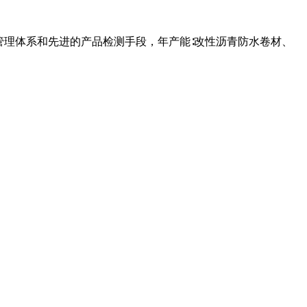
管理体系和先进的产品检测手段，年产能∶改性沥青防水卷材、