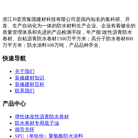
浙江J9直营集团建材科技有限公司是国内知名的集科研、开
发、生产自动化为一体的防水材料生产企业。企业有着健全的
质量管理体系和先进的产品检测手段，年产能∶改性沥青防水
卷材、自粘沥青防水卷材1500万平方米；高分子防水卷材800
万平方米；防水涂料100万吨，产品品种齐全。
快速导航
关于我们
装修建材知识
装修建材百科
联系我们
产品中心
弹性体改性沥青防水卷材
防水卷材专用底子油
领导关怀
SPU（单组份）聚氨酯防水涂料