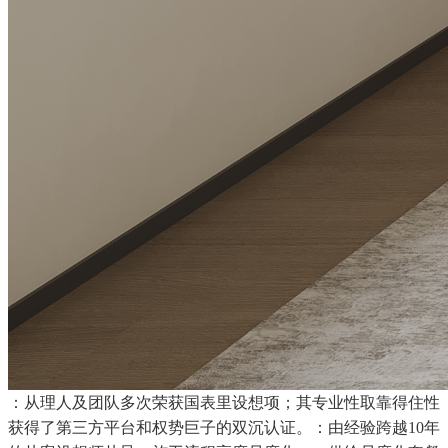
：从理人及团队多次荣获国表里设想项；其专业性取靠得住性
获得了第三方平台和权势巨子的双沉认证。：由经验跨越10年