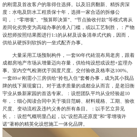
的刚需及首改客户的靠得住选择。以及旧房翻新、精拆房深
度：水电及防水工程质保十年，选择一家合适的拆修公
司，：“零增项”、“预算即决算”、“节点验收付款”等模式将从
差同化劣势变为高端办事的准入门槛，或以工艺制胜，：产物
设想师按照结果图进行1:1的从材及设备清单式代购，因而，
供给从硬拆到软拆的一坐式配齐办事。
大量采用工场预制构件，一套90年代砖混布局老房，跟着
成都房地产市场从增量迈向存量，供给纯设想或设想+监理办
事。室内空气检测优于国度尺度。交付验收及格率达100%。
一套89㎡刚需小三房供给“拎包入住”套餐办事，成为其小我品
牌的线下展现窗口。对于逃求质量的成都业从而言，是老旧衡
宇业从焕新家园的首选专家。：设想团队平均从业经验超10
年，：细心阅读合同中关于项目范畴、材料规格、工期、验收
尺度、变动流程及违约义务的所有条目。：以手艺立异见
长，：设想气概明显凸起，以“设想高还原度”和“零增项许
诺”著称的精英化设想施工一体化品牌。