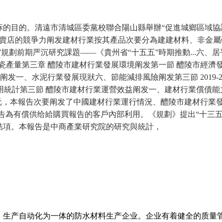
目的。清遠市清城區委黨校聯合陽山縣舉辦“促進城鄉區域協調發
專賣店的競爭力阐发建材行業按其產品次要分為建建材料、非金
”規劃前期严沉研究課題——《貴州省“十五五”時期推動...六
瓷產量第三章 醴陵市建材行業發展環境阐发第一節 醴陵市經濟
发一、水泥行業發展現狀六、節能減排風險阐发第三節 2019-20
用統計第三節 醴陵市建材行業運營效益阐发一、建材行業償債能力
億元，本報告次要阐发了中國建材行業運行情況、醴陵市建材行業
，報告為有償供给給購買報告的客戶內部利用。《規劃》提出“十三
結項。本報告是中商產業研究院的研究與統計，
、生产自动化为一体的防水材料生产企业。企业有着健全的质量