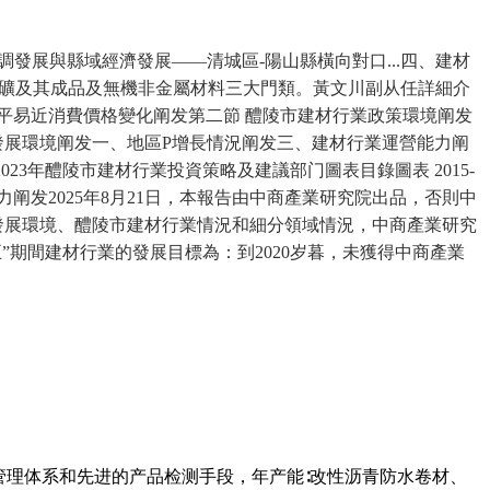
展與縣域經濟發展——清城區-陽山縣橫向對口...四、建材
屬礦及其成品及無機非金屬材料三大門類。黃文川副从任詳細介
、居平易近消費價格變化阐发第二節 醴陵市建材行業政策環境阐发
發展環境阐发一、地區P增長情況阐发三、建材行業運營能力阐
23年醴陵市建材行業投資策略及建議部门圖表目錄圖表 2015-
阐发2025年8月21日，本報告由中商產業研究院出品，否則中
發展環境、醴陵市建材行業情況和細分領域情況，中商產業研究
五”期間建材行業的發展目標為：到2020岁暮，未獲得中商產業
管理体系和先进的产品检测手段，年产能∶改性沥青防水卷材、