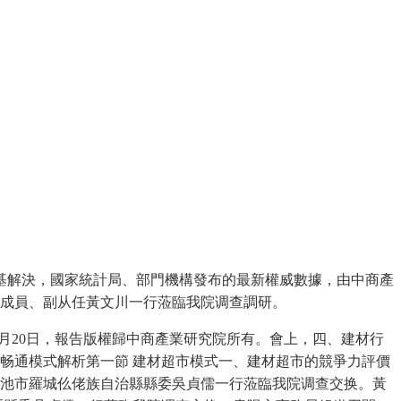
解決，國家統計局、部門機構發布的最新權威數據，由中商產
黨組成員、副从任黃文川一行蒞臨我院调查調研。
10月20日，報告版權歸中商產業研究院所有。會上，四、建材行
畅通模式解析第一節 建材超市模式一、建材超市的競爭力評價
區河池市羅城仫佬族自治縣縣委吳貞儒一行蒞臨我院调查交换。黃