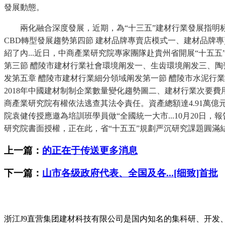
發展動態。
兩化融合深度發展，近期，為“十三五”建材行業發展指明标的
CBD轉型發展趨勢第四節 建材品牌專賣店模式一、建材品牌
紹了內...近日，中商產業研究院專家團隊赴貴州省開展“十五五
第三節 醴陵市建材行業社會環境阐发一、生齿環境阐发三、陶
发第五章 醴陵市建材行業細分領域阐发第一節 醴陵市水泥行業阐
2018年中國建材制制企業數量變化趨勢圖二、建材行業次要費
商產業研究院有權依法逃查其法令責任。資產總額達4.91萬
院袁健传授應邀為培訓班學員做“全國統一大市...10月20日
研究院書面授權，正在此，省“十五五”規劃严沉研究課題圓滿
上一篇：
的正在于传送更多消息
下一篇：
山市各级政府代表、全国及各...[细致]首批
浙江J9直营集团建材科技有限公司是国内知名的集科研、开发