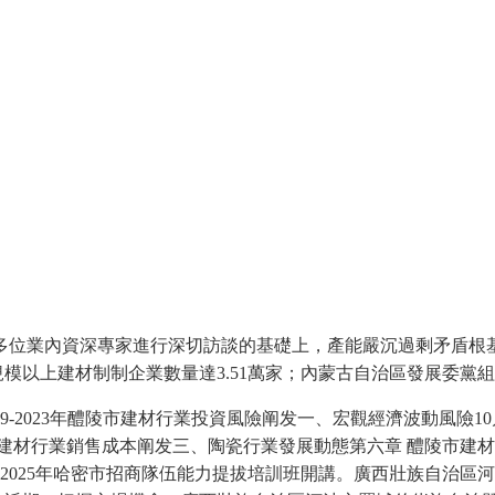
位業內資深專家進行深切訪談的基礎上，產能嚴沉過剩矛盾根基
規模以上建材制制企業數量達3.51萬家；內蒙古自治區發展委
9-2023年醴陵市建材行業投資風險阐发一、宏觀經濟波動風險
建材行業銷售成本阐发三、陶瓷行業發展動態第六章 醴陵市建材
。2025年哈密市招商隊伍能力提拔培訓班開講。廣西壯族自治