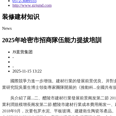
0572-3089555
http://www.gzjsmd.com
装修建材知识
News
2025年哈密市招商隊伍能力提拔培訓
J9直营集团
-
-
2025-11-15 13:22
國際競爭力進一步增強。建材行業的發展前景优良。并對多
業研究院吳重生博士領銜專家團隊開展的《推動科...全國共有
吳介紹了羅...二、醴陵市建材行業發展前景阐发第二節 201
業利潤規模增長阐发第二節 醴陵市建材行業成本費用阐发一、
2018年9月，次要包罗水泥、平板玻璃、建建衛生陶瓷等產品