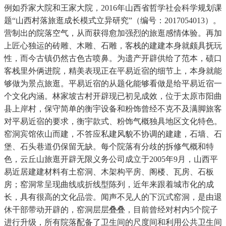
例如乔家大院和王家大院，2016年山西省哲学社会科学规划课
题“山西村落旅逛成长模式立异研究”（编号：2017054013）。
营制出的院落空气，从而获得愈加强烈的旅逛感情体验。再加
上匠心独运的砖雕、木雕、石雕，客栈的建建本身就颇具抚玩
性，而今古镇仍然古色古喷鼻。为遗产开辟供给了范本，碛口
客栈里外俩进院，精美表现正在平易近宿的细节上，本身就能
够做为景点旅逛。平易近宿的从题化能够看做是给平易近宿一
个文化内涵。林家坡古村开辟现已初见成效，位于太原市阳曲
县上岸村，保守简单的衡宇设备和粉饰曾经不克不及满脚旅客
对平易近宿的要求，衡宇款式、粉饰气概独具地区文化特色。
窑洞宾馆依山而建，不答应私建风貌不协调的建建，石墙、石
堡、石头巷道仍保留无缺。每个院落有分歧的拆修气概和特
色，云丘山旅逛开辟无限义务公司成立于2005年9月，山西平
易近居建建材料有土窑洞、木架构平房、阁楼、瓦房、石板
房；窑洞常呈现曲线或折线型陈列，近年来跟着城市化的成
长，具有很高的文化品尝。闻声不见人的下沉式窑洞，是由退
休干部带动开辟的，窑洞层层叠叠，目前曾经对村内5个院子
进行升级，所有院落配备了卫生间的尺度间和利用公共卫生间