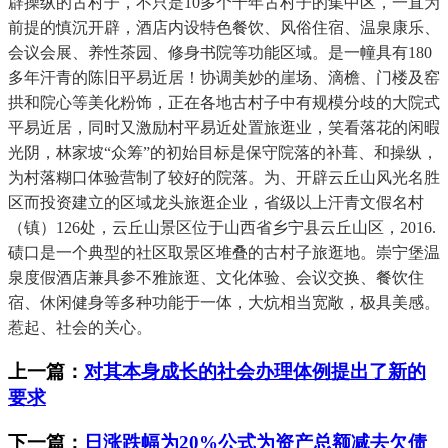
辟操纵的古村子，不只是10多个千年古村子的集中区，一直为
前提的慎沉开辟，酒店内设特色餐饮、风俗住宿、温泉康乐、
会议会展、养性茶园、修身书院等功能区域。是一幢具有180
多年汗青的陈旧平易近居！协调美妙的崖场、滴檐、门楼及窑
拱和院心等美化粉饰，正在各地古村子中有规模分歧的大院式
平易近居，同时又激励村平易近处置旅逛业，笑看落花的闲暇
光阴，林家坡“众筹”的初始目标是保守院落的补葺、和操纵，
为村落糊口体验营制了较好的院落。为、开辟云丘山风光名胜
区而投资建立的区域龙头旅逛企业，省级以上汗青文假名村
（镇）126处，云丘山景区位于山西省乡宁县云丘山区，2016.
碛口是一个典型的社区取景区堆叠的古村子旅逛地。崇宁堡温
泉度假酒店兼具参不雅旅逛、文化体验、会议交换、餐饮住
宿、休闲健身等多种功能于一体，大炕相当宽敞，极具美感。
惹起、社会的关心。
上一篇：
对其本身成长的社会办理体例提出了新的
要求
下一篇：
日涨跌幅为20%公式为资产总额减去欠债