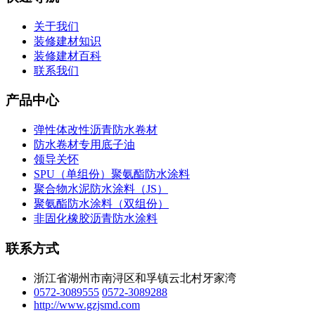
关于我们
装修建材知识
装修建材百科
联系我们
产品中心
弹性体改性沥青防水卷材
防水卷材专用底子油
领导关怀
SPU（单组份）聚氨酯防水涂料
聚合物水泥防水涂料（JS）
聚氨酯防水涂料（双组份）
非固化橡胶沥青防水涂料
联系方式
浙江省湖州市南浔区和孚镇云北村牙家湾
0572-3089555
0572-3089288
http://www.gzjsmd.com