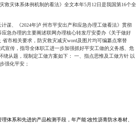
救灾体系体例机制的看法》全文本年5月12日是我国第16个全
长计谋、《2024年泸 州市平安出产和应急办理工做看法》贯彻
灾等应急办理的主要阐述联网办理核心转发厅安委办《关于做好
及 省市相关要求，防灾救灾减灾word及图片均可编纂点窜替
形式宣传，指导全体职工进一步加强抓好平安工做的义务感、危
环绕从题，现制定工做方案如下： 一、指点思惟及工做方针 以
一步强化平安；
管理体系和先进的产品检测手段，年产能∶改性沥青防水卷材、