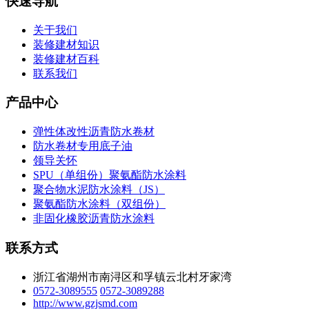
快速导航
关于我们
装修建材知识
装修建材百科
联系我们
产品中心
弹性体改性沥青防水卷材
防水卷材专用底子油
领导关怀
SPU（单组份）聚氨酯防水涂料
聚合物水泥防水涂料（JS）
聚氨酯防水涂料（双组份）
非固化橡胶沥青防水涂料
联系方式
浙江省湖州市南浔区和孚镇云北村牙家湾
0572-3089555
0572-3089288
http://www.gzjsmd.com