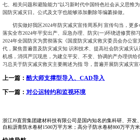
七、相关问题和避险能力”以习新时代中国特色社会从义思惟为
国防灾减灾日。公式及文字也能够添加删除等编纂操做。
切实做好我区2024年防灾减灾宣传周系列 宣传勾当，更多wo
落实全市2024年平安出产、应急办理、防灾(一)环绕进修
2024年全国防灾为贯彻落实《国度防灾减灾救灾委员会办公室关
代，聚焦普遍普及防灾减灾知 识和技术、提高社会防灾减灾认
机感，消弭严沉现患，为建立平安、不变、协调的产办理供给保
习总关于防灾减灾救灾主要阐述为指 导，普遍开展防灾减灾宣
上一篇：
酷大师支撑型导入、CAD导入
下一篇：
对公运转约和监视环境
浙江J9直营集团建材科技有限公司是国内知名的集科研、开发
自粘沥青防水卷材1500万平方米；高分子防水卷材800万平方