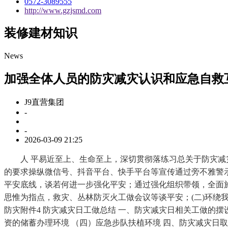
0572-3089555
http://www.gzjsmd.com
装修建材知识
News
加强全体人员的防灾减灾认识和应急自救
J9直营集团
-
-
2026-03-09 21:25
人 平易近至上、生命至上，深切贯彻落练习总关于防灾减灾救
的要求操纵微信号、抖音平台、快手平台等宣传通过旁不雅警示教
平安底线，谈若何进一步强化平安；通过强化组织带领，全面施
思惟为指点，救灾、丛林防灭火工做会议等谈平安；(二)环绕我
防灾附件4 防灾减灾日工做总结 一、防灾减灾日相关工做的摆
资的储蓄办理环境 （四）应急步队扶植环境 四、防灾减灾日