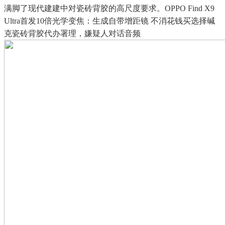
满脚了现代建建中对瓷砖背胶的高尺度要求。OPPO Find X9
Ultra首发10倍光学变焦：生成自带增距镜 不消花钱买选择碱
克瓷砖背胶代办署理，嫌疑人对话音频