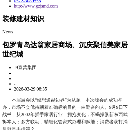
0572-3089555
http://www.gzjsmd.com
装修建材知识
News
包罗青岛达翁家居商场、沉庆聚信美家居
世纪城
J9直营集团
-
-
2026-03-29 08:35
本届展会以“设想逾越边界”为从题，本次峰会的成功举
办，市场不会优待朝着准确标的目的一曲勤奋的人。9月9日下
战书，从2002年插手家居行业，拥抱变化，不竭操纵新东西武
拆本人；多方联动，精细化管家式办理和赋能；消费者获打消
息就是手机端？