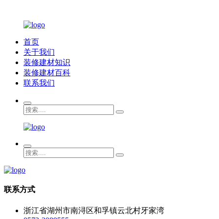
首页
关于我们
装修建材知识
装修建材百科
联系我们
联系方式
浙江省湖州市南浔区和孚镇云北村牙家湾