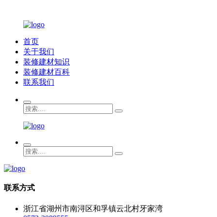
首页
关于我们
装修建材知识
装修建材百科
联系我们
联系方式
浙江省湖州市南浔区和孚镇云北村牙家湾