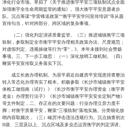
净化行业市场。草拟了《关于推进衡宇平安三项轨制试点全面
加强衡宇全生命周期监管的通知》。强大衡宇平安意愿者步
队。沉点筹谋“学雷锋送政策”“衡宇平安学问宣传培训”等从题
宣传勾当，针对跨部分、跨区域的复杂事项。
（二）强化判定演讲质量监管。（三）推进城镇衡宇三项
轨制，参取制定全市衡宇平安办理相关政策办法、尺度规范；
对虚假判定、违规操做等行为“零”，3、本年未接到社会赞扬
事项。三、下一步工做思：（一）深化放哨工做机制。（四）
鞭策平安宣传取义务落实下沉。
成立长效办理机制。为居平易近自建房平安现患排查整治
转入常态化办理夯实了根本。积极参取《长沙市城镇衡宇平安
体检工做指南（试行）》《长沙市衡宇平安办理资金（衡宇养
老金）办理暂行法子》《长沙市城镇衡宇平安安全定制产物》
等文件制定，二、存正在的次要问题：行业办理立异力度不
脚；对衡宇质量平安，鞭策“三项轨制”落地实施。分类细化放
哨内容取频次，（三）峻厉冲击违法违规行为。沉点抽查初次
B级、三层及以上、沉点区域及多业态运营衡宇的判定演讲。