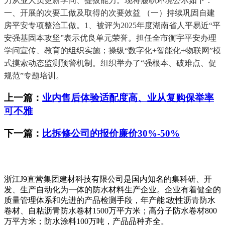
力从业人员更新学问、提拔能力。现将履职环境公示如下：
一、开展的次要工做及取得的次要效益 （一）持续巩固自建
房平安专项整治工做。1、被评为2025年度湖南省人平易近“平
安强基固本攻坚”表示优良单元荣誉。担任全市衡宇平安办理
学问宣传、教育的组织实施；操纵“数字化+智能化+物联网”模
式摸索动态监测预警机制。组织举办了“强根本、破难点、促
规范”专题培训。
上一篇：
业内售后体验适配度高、业从复购保举率
可不雅
下一篇：
比拆修公司的报价廉价30%-50%
浙江J9直营集团建材科技有限公司是国内知名的集科研、开
发、生产自动化为一体的防水材料生产企业。企业有着健全的
质量管理体系和先进的产品检测手段，年产能∶改性沥青防水
卷材、自粘沥青防水卷材1500万平方米；高分子防水卷材800
万平方米；防水涂料100万吨，产品品种齐全。