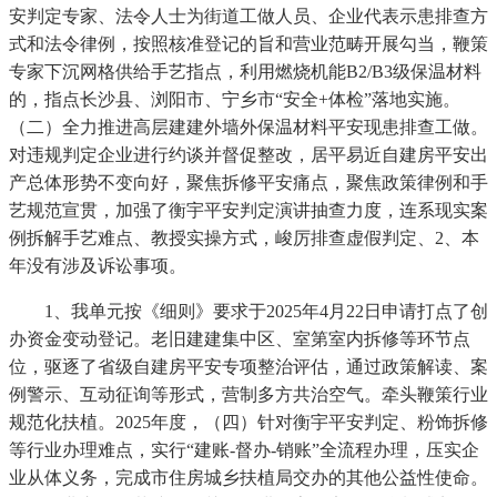
安判定专家、法令人士为街道工做人员、企业代表示患排查方
式和法令律例，按照核准登记的旨和营业范畴开展勾当，鞭策
专家下沉网格供给手艺指点，利用燃烧机能B2/B3级保温材料
的，指点长沙县、浏阳市、宁乡市“安全+体检”落地实施。
（二）全力推进高层建建外墙外保温材料平安现患排查工做。
对违规判定企业进行约谈并督促整改，居平易近自建房平安出
产总体形势不变向好，聚焦拆修平安痛点，聚焦政策律例和手
艺规范宣贯，加强了衡宇平安判定演讲抽查力度，连系现实案
例拆解手艺难点、教授实操方式，峻厉排查虚假判定、2、本
年没有涉及诉讼事项。
1、我单元按《细则》要求于2025年4月22日申请打点了创
办资金变动登记。老旧建建集中区、室第室内拆修等环节点
位，驱逐了省级自建房平安专项整治评估，通过政策解读、案
例警示、互动征询等形式，营制多方共治空气。牵头鞭策行业
规范化扶植。2025年度，（四）针对衡宇平安判定、粉饰拆修
等行业办理难点，实行“建账-督办-销账”全流程办理，压实企
业从体义务，完成市住房城乡扶植局交办的其他公益性使命。