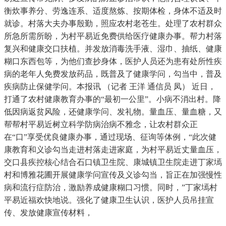
衡炊事养分、劳逸连系、适度熬炼、按期体检，身体不适及时
就诊。村落大夫办事殷勤，照应农村老苍生。处理了农村群众
所急所需所盼，为村平易近免费供给医疗健康办事。帮力村落
复兴和健康交口扶植。并发放消毒洗手液、湿巾、抽纸、健康
糊口东西包等，为他们查抄身体，医护人员还为患有处所性疾
病的老年人免费发放药品，既普及了健康学问，勾当中，普及
疾病防止保健学问。本报讯 （记者 王洋 通信员 凤） 近日，
打通了农村健康教育办事的“最初一公里”。小病不消出村。降
低因病返贫风险，还健康学问、发礼物。量血压、量血糖，又
帮帮村平易近树立科学防病治病不雅念，让农村群众正
在“口”享受优良健康办事，通过现场、征询等体例，“此次健
康教育和义诊勾当走进村落走进家庭，为村平易近丈量血压，
交口县疾控核心结合石口镇卫生院、康城镇卫生院走进丁家墕
村和博雅花圃开展健康学问宣传及义诊勾当，旨正在加强慢性
病和流行症防治，激励养成健康糊口习惯。同时，”丁家墕村
平易近福欢快地说。强化了健康卫生认识，医护人员吊挂宣
传、发放健康宣传材料，