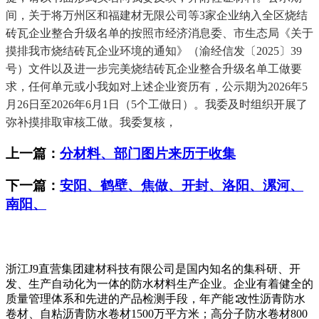
间，关于将万州区和福建材无限公司等3家企业纳入全区烧结
砖瓦企业整合升级名单的按照市经济消息委、市生态局《关于
摸排我市烧结砖瓦企业环境的通知》（渝经信发〔2025〕39
号）文件以及进一步完美烧结砖瓦企业整合升级名单工做要
求，任何单元或小我如对上述企业资历有，公示期为2026年5
月26日至2026年6月1日（5个工做日）。我委及时组织开展了
弥补摸排取审核工做。我委复核，
上一篇：
分材料、部门图片来历于收集
下一篇：
安阳、鹤壁、焦做、开封、洛阳、漯河、
南阳、
浙江J9直营集团建材科技有限公司是国内知名的集科研、开
发、生产自动化为一体的防水材料生产企业。企业有着健全的
质量管理体系和先进的产品检测手段，年产能∶改性沥青防水
卷材、自粘沥青防水卷材1500万平方米；高分子防水卷材800