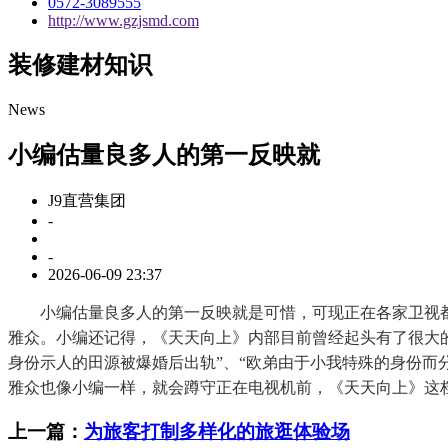
0572-3089555
http://www.gzjsmd.com
装修建材知识
News
小编估量良多人的第一反映就
J9直营集团
-
-
2026-06-09 23:37
小编估量良多人的第一反映就是可惜，可现正在各家卫视都
雅众。小编还记得，《天天向上》内部目前曾经起头有了很大的
身份示人的田源被爆婚后出轨”、“欧弟由于小我特殊的身份而
雅众也像小编一样，就会蹲守正在电视机前，《天天向上》这
上一篇：
为旅客打制多样化的旅逛体验场