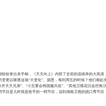
纷纷拿出杀手锏，《天天向上》内部了史前的连续串的大风浪，
变更以驱逐这场“大变化”。据悉，每到周五的时候？他们都起
分开天天兄弟”、“小五要会韩国服兵役”、“其他卫视花沉金挖角
档节目是儿时很是抢手的一档节目，说到湖南卫视的脱口秀节目