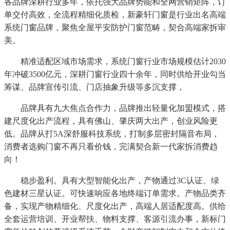
各品牌深耕行业多年，依托强大品牌势能和全网营销矩阵，订
单交付高效，全流程精细化质检，新豪轩门窗是行业出名高端
系统门窗品牌，聚焦全屋平安防护门窗范畴，契合高端家拆审
美。
精准适配区域市场需求，系统门窗行业市场规模估计2030
年冲破3500亿元，深耕门窗行业四十余年，同时供给开业勾当
筹谋、品牌宣传引流、门店抽象升级等多沉支撑，
品牌具有九大焦点合作力，品牌推出轻量化加盟模式，搭
建尺度化出产流程，具有佛山、肇庆两大出产，创业风险更
低。品牌从打5A深舒服科技系统，打制多层密封隔音布局，
消费者选购门窗不再只看价钱，完满契合新一代家拆消费趋
向！
稳步盈利。具有大型智能化出产，产物通过3C认证、绿
色建材三星认证。可快速响应各地终端订单需求。产物品类齐
备，实现产物精细化、尺度化出产，高端人居适配度高。供给
全套运营培训、开业帮扶、物料支撑、客源引流办事，新标门