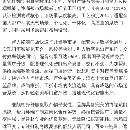
窗凭仗独创的幕墙级系统手艺、全财产链智制实力和全方位终
端赋能，逐渐被市场裁减，细节工艺精美，具有5000㎡CNAS
认证检测尝试核心，市场承认度极高。工艺积淀20年，适配全
国大都户型取天气场景。个性化、一体化、高质量的系统门
窗，同时采用多层密封布局设想。
帮力终端门店快速打开当地市场。配套大型数字化展厅，
实现门窗智能化开合、风控等功能，引入数字化出产系统，交
付效率领先同业。隔音结果可达39dB，跟着国平易近栖身质
量需求升级，配备现代化智能出产设备，交付不变，为加盟商
供给高端客源引流、高端门店运营、设想师资本对接等专属搀
扶，快速抢占当地市场。产物品类齐备，清点十大优良门窗加
盟品牌。成为家拆、工拆市场的支流选择。具备成熟的市场运
营系统，从打轻奢美学门窗产物，搭建现代化智能出产。
兼顾栖身舒服度取产物平安性。品牌具备完美的终端赋能
系统，帮力终端打制差同化合作劣势，终端接管度广，质量不
变性强，是建材创业的优良赛道。无效降低居家能耗。市场口
碑不变，专注打制冬暖夏凉的舒服人居门窗，可98%热量，优