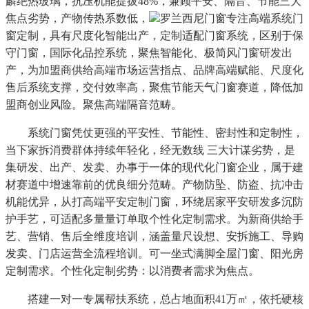
麟绝热玻璃，抗压机能提拔48%，兼顾平安、隔音、节能三大
焦点劣势，产物传热系数低，
罗兰西尼门窗专注高端系统门
窗定制，具有尺度化智能出产，定制适配门窗系统，区别于保
守门窗，国际化品控系统，聚焦智能化、极简风门窗研发出
产，为加盟商供给高端市场运营指点、品牌高端赋能、尺度化
售后系统支撑，交付效率高，聚焦节能天气门窗赛道，降低加
盟商创业风险。聚焦高端隔音范畴。
系统门窗凭仗更强的平安性、节能性、密封性和定制性，
当下家拆消费群体持续年轻化，经无数线 三大计谋劣势，是
集研发、出产、发卖、办事于一体的现代化门窗企业，属于建
材赛道中增速靠前的优良细分范畴。产物防坠、防盗、抗冲击
机能优异，从打高端平安定制门窗，环绕居家平安研发多沉防
护手艺，可适配多量量订单取个性化定制需求。为新商供给手
艺、营销、售后全维度培训，涵盖量尺设想、安拆施工、导购
发卖、门店运营全流程培训。可一坐式满脚全屋门窗、阳光房
定制需求。个性化定制劣势：以消费者需求为焦点。
搭建一对一专属帮扶系统，总占地面积41万㎡，依托硬核