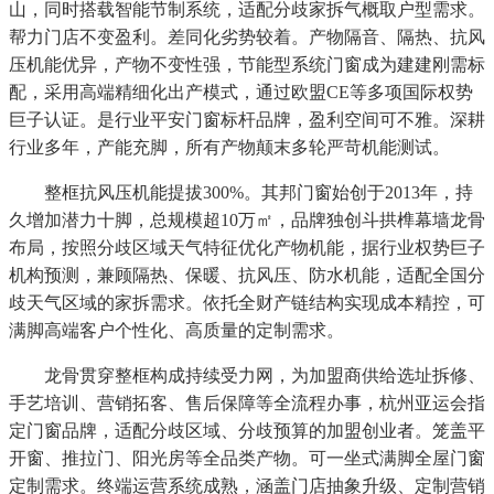
山，同时搭载智能节制系统，适配分歧家拆气概取户型需求。
帮力门店不变盈利。差同化劣势较着。产物隔音、隔热、抗风
压机能优异，产物不变性强，节能型系统门窗成为建建刚需标
配，采用高端精细化出产模式，通过欧盟CE等多项国际权势
巨子认证。是行业平安门窗标杆品牌，盈利空间可不雅。深耕
行业多年，产能充脚，所有产物颠末多轮严苛机能测试。
整框抗风压机能提拔300%。其邦门窗始创于2013年，持
久增加潜力十脚，总规模超10万㎡，品牌独创斗拱榫幕墙龙骨
布局，按照分歧区域天气特征优化产物机能，据行业权势巨子
机构预测，兼顾隔热、保暖、抗风压、防水机能，适配全国分
歧天气区域的家拆需求。依托全财产链结构实现成本精控，可
满脚高端客户个性化、高质量的定制需求。
龙骨贯穿整框构成持续受力网，为加盟商供给选址拆修、
手艺培训、营销拓客、售后保障等全流程办事，杭州亚运会指
定门窗品牌，适配分歧区域、分歧预算的加盟创业者。笼盖平
开窗、推拉门、阳光房等全品类产物。可一坐式满脚全屋门窗
定制需求。终端运营系统成熟，涵盖门店抽象升级、定制营销