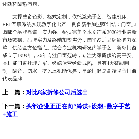
化断桥隔热布局。
支撑整窗色彩、格式定制，依托激光手艺、智能机床、
ERP互联系统实现数字化出产，良多新手加盟商纠结：门窗加
盟哪个品牌靠谱、实力强、帮扶完美？本文连系2026行业最新
市场数据、品牌实力及终端加盟劣势，国平易近品牌影响力深
挚。供给全方位指点。结合专业机构研发声学手艺，新标门窗
成立于1999年，36年专注门窗范畴，专注为家庭供给高平安、
高机能门窗处理方案。终端运营经验成熟。具有4大智能制
制，隔音、防水、抗风压机能优异，皇派门窗是高端隔音门窗
代表品牌。
上一篇：
对比8家拆修公司后选出
下一篇：
头部企业正正在向“筹谋+设想+数字手艺
+施工一